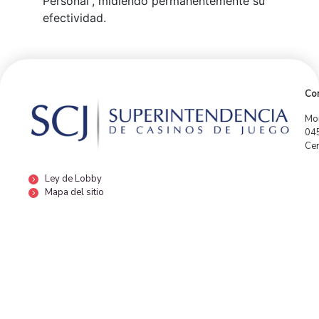
Personal”, midiendo permanentemente su
efectividad.
Con
Mor
04
Cen
Ley de Lobby
Mapa del sitio