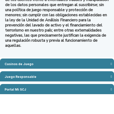
de los datos personales que entregan al suscribirse; sin
una política de juego responsable y protección de
menores; sin cumplir con las obligaciones establecidas en
la ley de la Unidad de Análisis Financiero para la
prevención del lavado de activo y el financiamiento del
terrorismo en nuestro país; entre otras externalidades
negativas, las que precisamente justifican la exigencia de
una regulación robusta y previa al funcionamiento de
aquellas.
Casinos de Juego
Juego Responsable
Portal Mi SCJ