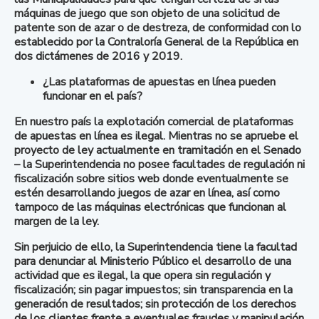
máquinas de juego que son objeto de una solicitud de
patente son de azar o de destreza, de conformidad con lo
establecido por la Contraloría General de la República en
dos dictámenes de 2016 y 2019.
¿Las plataformas de apuestas en línea pueden
funcionar en el país?
En nuestro país la explotación comercial de plataformas
de apuestas en línea es ilegal. Mientras no se apruebe el
proyecto de ley actualmente en tramitación en el Senado
– la Superintendencia no posee facultades de regulación ni
fiscalización sobre sitios web donde eventualmente se
estén desarrollando juegos de azar en línea, así como
tampoco de las máquinas electrónicas que funcionan al
margen de la ley.
Sin perjuicio de ello, la Superintendencia tiene la facultad
para denunciar al Ministerio Público el desarrollo de una
actividad que es ilegal, la que opera sin regulación y
fiscalización; sin pagar impuestos; sin transparencia en la
generación de resultados; sin protección de los derechos
de los clientes frente a eventuales fraudes y manipulación