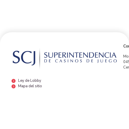
Con
Mor
04
Cen
Ley de Lobby
Mapa del sitio