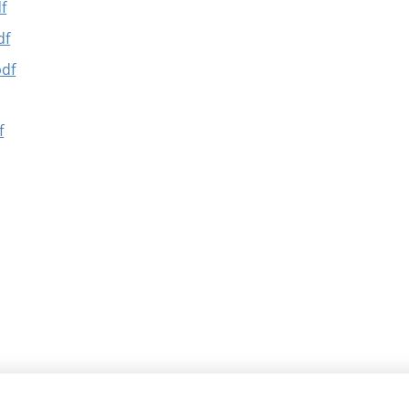
f
df
pdf
f