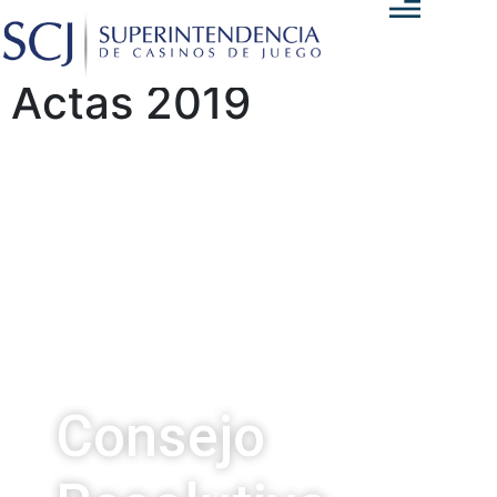
Actas 2019
Consejo