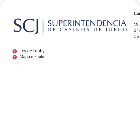
Con
Mor
04
Cen
Ley de Lobby
Mapa del sitio