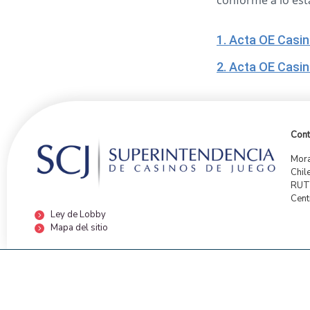
conforme a lo est
1. Acta OE Casin
2. Acta OE Casin
Cont
Mora
Chil
RUT:
Cent
Ley de Lobby
Mapa del sitio