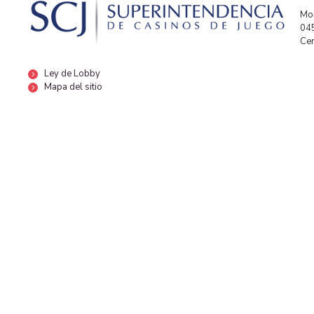
Mor
04
Cen
Ley de Lobby
Mapa del sitio