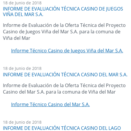
18 de Junio de 2018
INFORME DE EVALUACIÓN TÉCNICA CASINO DE JUEGOS
VIÑA DEL MAR S.A.
Informe de Evaluación de la Oferta Técnica del Proyecto
Casino de Juegos Viña del Mar S.A. para la comuna de
Viña del Mar
Informe Técnico Casino de Juegos Viña del Mar S.A.
18 de Junio de 2018
INFORME DE EVALUACIÓN TÉCNICA CASINO DEL MAR S.A.
Informe de Evaluación de la Oferta Técnica del Proyecto
Casino del Mar S.A. para la comuna de Viña del Mar
Informe Técnico Casino del Mar S.A.
18 de Junio de 2018
INFORME DE EVALUACIÓN TÉCNICA CASINO DEL LAGO