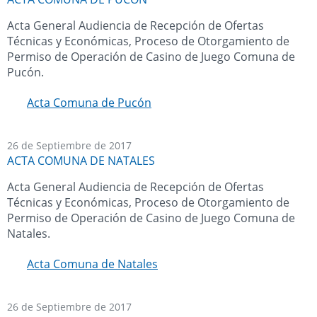
Acta General Audiencia de Recepción de Ofertas
Técnicas y Económicas, Proceso de Otorgamiento de
Permiso de Operación de Casino de Juego Comuna de
Pucón.
Acta Comuna de Pucón
26 de Septiembre de 2017
ACTA COMUNA DE NATALES
Acta General Audiencia de Recepción de Ofertas
Técnicas y Económicas, Proceso de Otorgamiento de
Permiso de Operación de Casino de Juego Comuna de
Natales.
Acta Comuna de Natales
26 de Septiembre de 2017