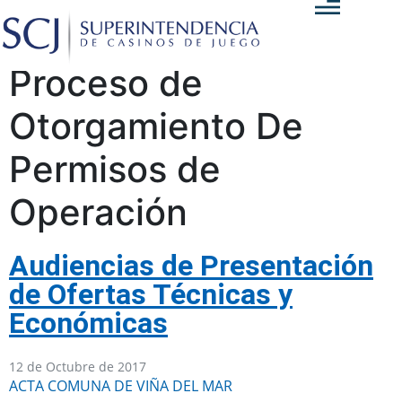
Proceso de
Otorgamiento De
Permisos de
Operación
Audiencias de Presentación
de Ofertas Técnicas y
Económicas
12 de Octubre de 2017
ACTA COMUNA DE VIÑA DEL MAR