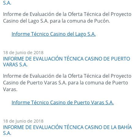
S.A.
Informe de Evaluación de la Oferta Técnica del Proyecto
Casino del Lago S.A. para la comuna de Pucón.
Informe Técnico Casino del Lago S.A.
18 de Junio de 2018
INFORME DE EVALUACIÓN TÉCNICA CASINO DE PUERTO
VARAS S.A.
Informe de Evaluación de la Oferta Técnica del Proyecto
Casino de Puerto Varas S.A. para la comuna de Puerto
Varas.
Informe Técnico Casino de Puerto Varas S.A.
18 de Junio de 2018
INFORME DE EVALUACIÓN TÉCNICA CASINO DE LA BAHÍA
S.A.