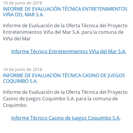
18 de Junio de 2018
INFORME DE EVALUACIÓN TÉCNICA ENTRETENIMIENTOS
VIÑA DEL MAR S.A.
Informe de Evaluación de la Oferta Técnica del Proyecto
Entretenimientos Viña del Mar S.A. para la comuna de
Viña del Mar
Informe Técnico Entretenimientos Viña del Mar S.A.
18 de Junio de 2018
INFORME DE EVALUACIÓN TÉCNICA CASINO DE JUEGOS
COQUIMBO S.A.
Informe de Evaluación de la Oferta Técnica del Proyecto
Casino de Juegos Coquimbo S.A. para la comuna de
Coquimbo.
Informe Técnico Casino de Juegos Coquimbo S.A.