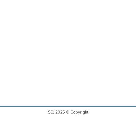
SCJ 2025 © Copyright