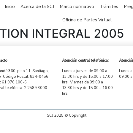
Inicio
Acerca de la SCJ
Marco normativo
Trámites
Preg
Oficina de Partes Virtual
TIÓN INTEGRAL 2005
acto
Atención central telefónica:
Atención
ndé 360, piso 11, Santiago,
Lunes a jueves de 09:00 a
Lunes a
e Código Postal: 834-0456
13:30 hrs y de 15:00 a 17:00
09:00 a
 61.976.100-6
hrs Viernes de 09:00 a
ral telefónica: 2 2589 3000
13:30 hrs y de 15:00 a 16:00
hrs
SCJ 2025 © Copyright