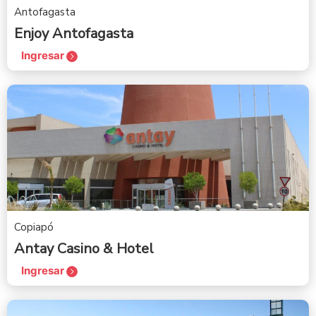
Antofagasta
Enjoy Antofagasta
Ingresar
Copiapó
Antay Casino & Hotel
Ingresar