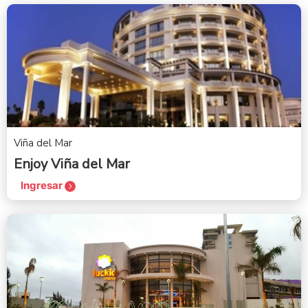
Viña del Mar
Enjoy Viña del Mar
Ingresar