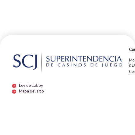
Con
Mor
04
Cen
Ley de Lobby
Mapa del sitio