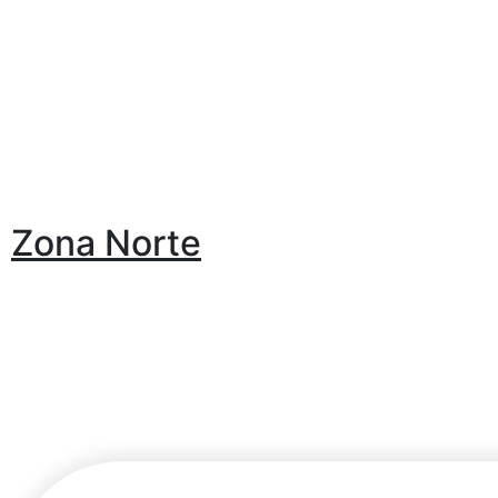
Zona Norte