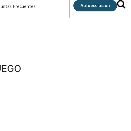
Autoexclusión
untas Frecuentes
UEGO
o autorizada al amparo de la Ley Nº 19.995 cuenta
o. Elige una zona para ver los casinos de zona
ca y Parinacota y la de Coquimbo), zona Centro
 y del Bío Bío ) y zona Sur (entre las regiones de La