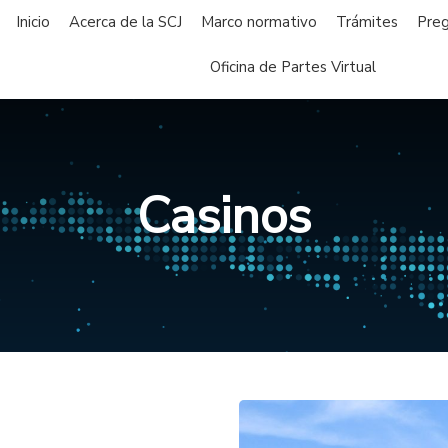
Inicio
Acerca de la SCJ
Marco normativo
Trámites
Preg
Oficina de Partes Virtual
Casinos