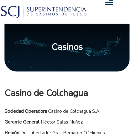
Casinos
Casino de Colchagua
Sociedad Operadora
Casino de Colchagua S.A.
Gerente General
Héctor Salas Nuñez
Región
Del Libertador Gral. Bernardo O´Higgins