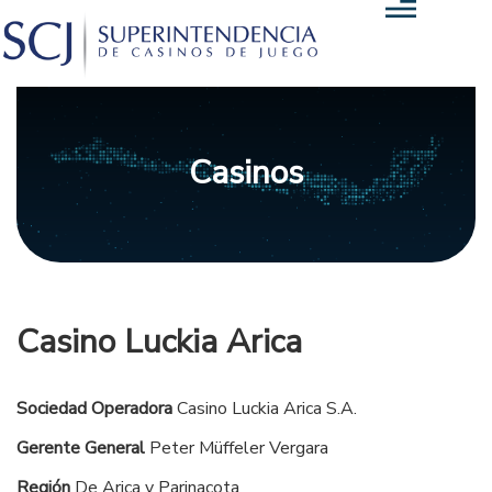
Casinos
Casino Luckia Arica
Sociedad Operadora
Casino Luckia Arica S.A.
Gerente General
Peter Müffeler Vergara
Región
De Arica y Parinacota