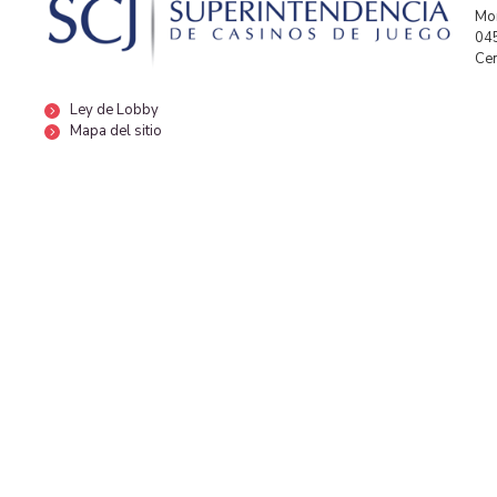
Mor
04
Cen
Ley de Lobby
Mapa del sitio