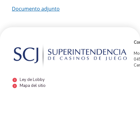
Documento adjunto
Con
Mor
04
Cen
Ley de Lobby
Mapa del sitio