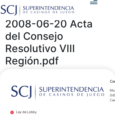
2008-06-20 Acta
del Consejo
Resolutivo VIII
Región.pdf
Con
Mor
04
Cen
Ley de Lobby