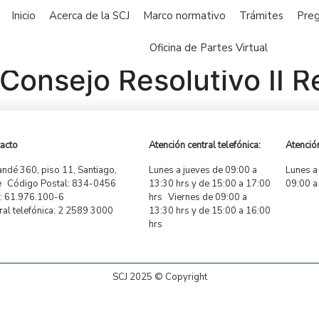
Inicio
Acerca de la SCJ
Marco normativo
Trámites
Preg
Oficina de Partes Virtual
onsejo Resolutivo II R
acto
Atención central telefónica:
Atención
ndé 360, piso 11, Santiago,
Lunes a jueves de 09:00 a
Lunes a
e Código Postal: 834-0456
13:30 hrs y de 15:00 a 17:00
09:00 a
 61.976.100-6
hrs Viernes de 09:00 a
ral telefónica: 2 2589 3000
13:30 hrs y de 15:00 a 16:00
hrs
SCJ 2025 © Copyright