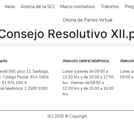
Inicio
Acerca de la SCJ
Marco normativo
Trámites
Preg
Oficina de Partes Virtual
onsejo Resolutivo XII.
acto
Atención central telefónica:
Atención
ndé 360, piso 11, Santiago,
Lunes a jueves de 09:00 a
Lunes a
e Código Postal: 834-0456
13:30 hrs y de 15:00 a 17:00
09:00 a
 61.976.100-6
hrs Viernes de 09:00 a
ral telefónica: 2 2589 3000
13:30 hrs y de 15:00 a 16:00
hrs
SCJ 2025 © Copyright