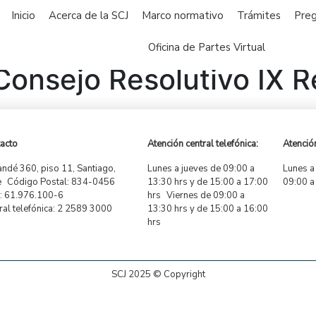
Inicio
Acerca de la SCJ
Marco normativo
Trámites
Preg
Oficina de Partes Virtual
onsejo Resolutivo IX R
acto
Atención central telefónica:
Atención
ndé 360, piso 11, Santiago,
Lunes a jueves de 09:00 a
Lunes a
e Código Postal: 834-0456
13:30 hrs y de 15:00 a 17:00
09:00 a
 61.976.100-6
hrs Viernes de 09:00 a
ral telefónica: 2 2589 3000
13:30 hrs y de 15:00 a 16:00
hrs
SCJ 2025 © Copyright