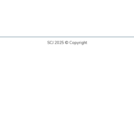
SCJ 2025 © Copyright