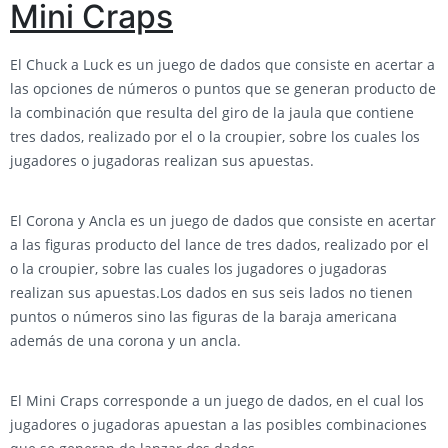
Mini Craps
El Chuck a Luck es un juego de dados que consiste en acertar a
las opciones de números o puntos que se generan producto de
la combinación que resulta del giro de la jaula que contiene
tres dados, realizado por el o la croupier, sobre los cuales los
jugadores o jugadoras realizan sus apuestas.
El Corona y Ancla es un juego de dados que consiste en acertar
a las figuras producto del lance de tres dados, realizado por el
o la croupier, sobre las cuales los jugadores o jugadoras
realizan sus apuestas.Los dados en sus seis lados no tienen
puntos o números sino las figuras de la baraja americana
además de una corona y un ancla.
El Mini Craps corresponde a un juego de dados, en el cual los
jugadores o jugadoras apuestan a las posibles combinaciones