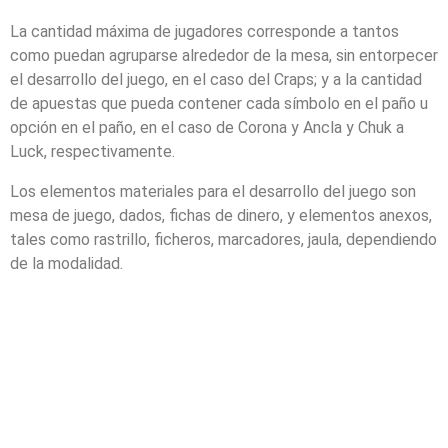
La cantidad máxima de jugadores corresponde a tantos
como puedan agruparse alrededor de la mesa, sin entorpecer
el desarrollo del juego, en el caso del Craps; y a la cantidad
de apuestas que pueda contener cada símbolo en el paño u
opción en el paño, en el caso de Corona y Ancla y Chuk a
Luck, respectivamente.
Los elementos materiales para el desarrollo del juego son
mesa de juego, dados, fichas de dinero, y elementos anexos,
tales como rastrillo, ficheros, marcadores, jaula, dependiendo
de la modalidad.