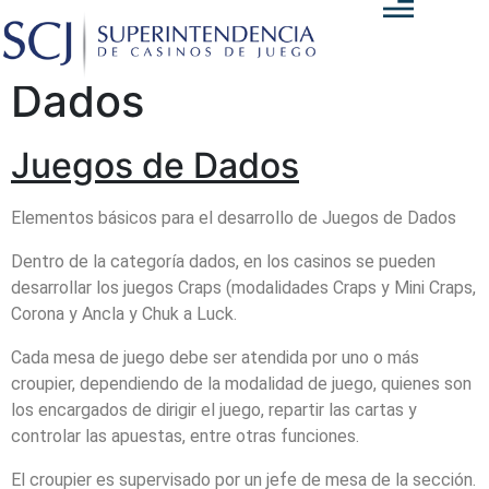
Dados
Juegos de Dados
Elementos básicos para el desarrollo de Juegos de Dados
Dentro de la categoría dados, en los casinos se pueden
desarrollar los juegos Craps (modalidades Craps y Mini Craps,
Corona y Ancla y Chuk a Luck.
Cada mesa de juego debe ser atendida por uno o más
croupier, dependiendo de la modalidad de juego, quienes son
los encargados de dirigir el juego, repartir las cartas y
controlar las apuestas, entre otras funciones.
El croupier es supervisado por un jefe de mesa de la sección.