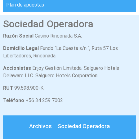
Plan de apuestas
Sociedad Operadora
Razón Social
Casino Rinconada S.A.
Domicilio Legal
Fundo “La Cuesta s/n “, Ruta 57 Los
Libertadores, Rinconada.
Accionistas
Enjoy Gestión Limitada. Salguero Hotels
Delaware LLC. Salguero Hotels Corporation.
RUT
99.598.900-K
Teléfono
+56 34 259 7002
Archivos – Sociedad Operadora