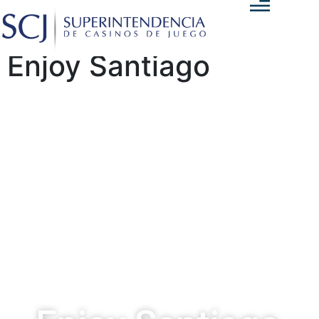
Enjoy Santiago