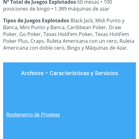
Nº Total de Juegos Explotados
60 mesas
•
100
posiciones de bingo
•
1.389 máquinas de azar
Tipos de Juegos Explotados
Black Jack, Midi Punto y
Banca, Mini Punto y Banca, Caribbean Poker, Draw
Poker, Go Poker, Texas Hold’em Poker, Texas Hold’em
Poker Plus, Craps, Ruleta Americana con un cero, Ruleta
Americana con doble cero, Bingo y Máquinas de Azar.
Archivos – Características y Servicios
Reglamento de Propinas