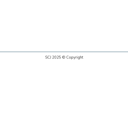
SCJ 2025 © Copyright