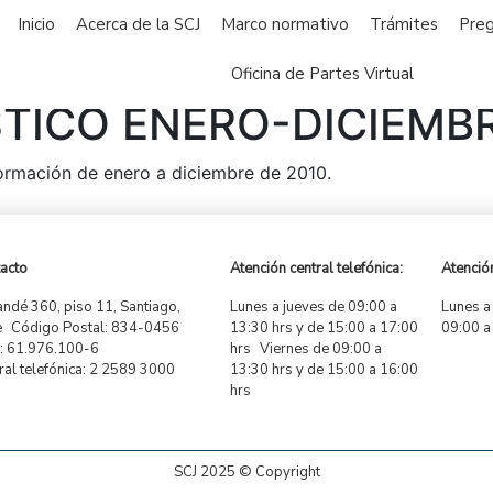
Inicio
Acerca de la SCJ
Marco normativo
Trámites
Preg
Oficina de Partes Virtual
STICO ENERO-DICIEMBR
nformación de enero a diciembre de 2010.
acto
Atención central telefónica:
Atención
ndé 360, piso 11, Santiago,
Lunes a jueves de 09:00 a
Lunes a
e Código Postal: 834-0456
13:30 hrs y de 15:00 a 17:00
09:00 a
 61.976.100-6
hrs Viernes de 09:00 a
ral telefónica: 2 2589 3000
13:30 hrs y de 15:00 a 16:00
hrs
SCJ 2025 © Copyright