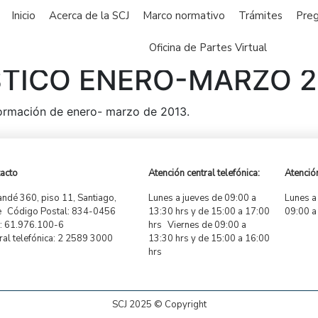
Inicio
Acerca de la SCJ
Marco normativo
Trámites
Preg
Oficina de Partes Virtual
STICO ENERO-MARZO 2
nformación de enero- marzo de 2013.
acto
Atención central telefónica:
Atención
ndé 360, piso 11, Santiago,
Lunes a jueves de 09:00 a
Lunes a
e Código Postal: 834-0456
13:30 hrs y de 15:00 a 17:00
09:00 a
 61.976.100-6
hrs Viernes de 09:00 a
ral telefónica: 2 2589 3000
13:30 hrs y de 15:00 a 16:00
hrs
SCJ 2025 © Copyright