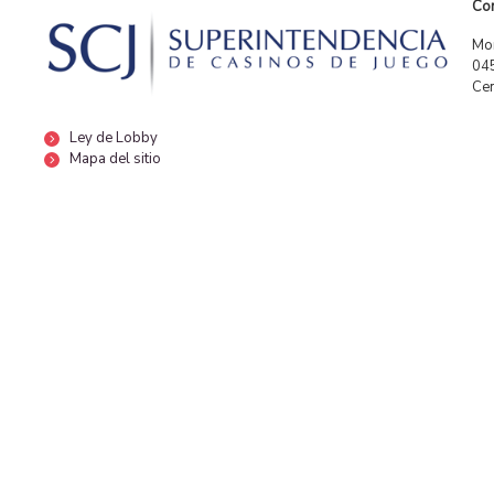
Con
Mor
04
Cen
Ley de Lobby
Mapa del sitio