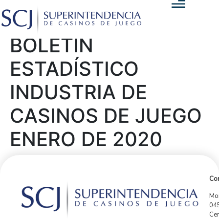
BOLETÍN
ESTADÍSTICO
INDUSTRIA DE
CASINOS DE JUEGO
ENERO DE 2020
Con
Mor
04
Cen