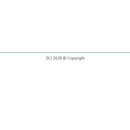
SCJ 2025 © Copyright