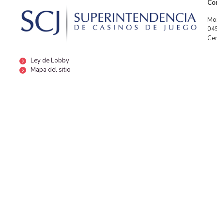
Con
Mor
04
Cen
Ley de Lobby
Mapa del sitio