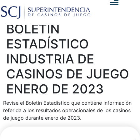
BOLETÍN
ESTADÍSTICO
INDUSTRIA DE
CASINOS DE JUEGO
ENERO DE 2023
Revise el Boletín Estadístico que contiene información
referida a los resultados operacionales de los casinos
de juego durante enero de 2023.