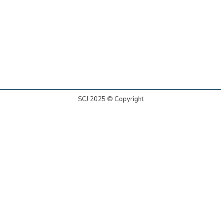
SCJ 2025 © Copyright