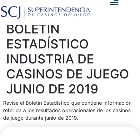
BOLETÍN
ESTADÍSTICO
INDUSTRIA DE
CASINOS DE JUEGO
JUNIO DE 2019
Revise el Boletín Estadístico que contiene información
referida a los resultados operacionales de los casinos
de juego durante junio de 2019.