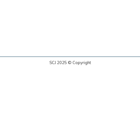
SCJ 2025 © Copyright