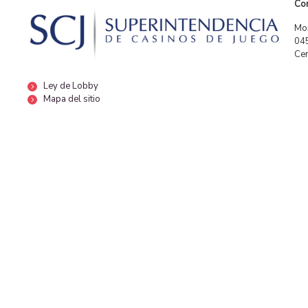
Con
Mor
04
Cen
Ley de Lobby
Mapa del sitio