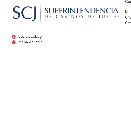
Con
Mor
04
Cen
Ley de Lobby
Mapa del sitio