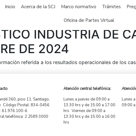
Inicio
Acerca de la SCJ
Marco normativo
Trámites
Preg
Oficina de Partes Virtual
STICO INDUSTRIA DE C
RE DE 2024
nformación referida a los resultados operacionales de los c
acto
Atención central telefónica:
Atención
ndé 360, piso 11, Santiago,
Lunes a jueves de 09:00 a
Lunes a
e Código Postal: 834-0456
13:30 hrs y de 15:00 a 17:00
09:00 a
 61.976.100-6
hrs Viernes de 09:00 a
ral telefónica: 2 2589 3000
13:30 hrs y de 15:00 a 16:00
hrs