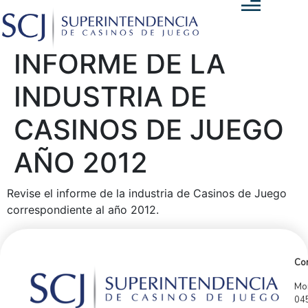
INFORME DE LA
INDUSTRIA DE
CASINOS DE JUEGO
AÑO 2012
Revise el informe de la industria de Casinos de Juego
correspondiente al año 2012.
Con
Mor
04