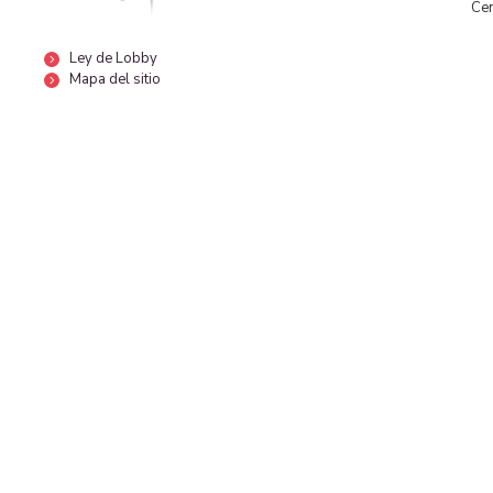
Cen
Ley de Lobby
Mapa del sitio