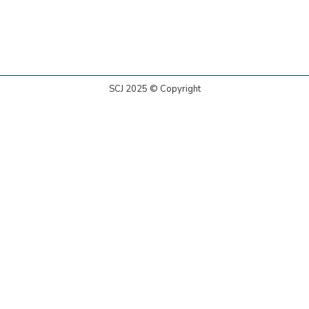
SCJ 2025 © Copyright