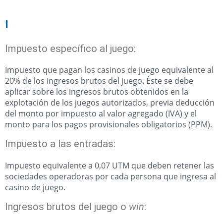
I
Impuesto específico al juego:
Impuesto que pagan los casinos de juego equivalente al
20% de los ingresos brutos del juego. Éste se debe
aplicar sobre los ingresos brutos obtenidos en la
explotación de los juegos autorizados, previa deducción
del monto por impuesto al valor agregado (IVA) y el
monto para los pagos provisionales obligatorios (PPM).
Impuesto a las entradas:
Impuesto equivalente a 0,07 UTM que deben retener las
sociedades operadoras por cada persona que ingresa al
casino de juego.
Ingresos brutos del juego o
win
: