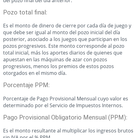
del pozo final del día anterior.
Pozo total final:
Es el monto de dinero de cierre por cada día de juego y
que debe ser igual al monto del pozo inicial del día
posterior, asociado a los juegos que participan en los
pozos progresivos. Este monto corresponde al pozo
total inicial, más los aportes diarios de quienes que
apuestan en las máquinas de azar con pozos
progresivos, menos los premios de estos pozos
otorgados en el mismo día.
Porcentaje PPM:
Porcentaje de Pago Provisional Mensual cuyo valor es
determinado por el Servicio de Impuestos Internos.
Pago Provisional Obligatorio Mensual (PPM):
Es el monto resultante al multiplicar los ingresos brutos
sin IVA por el % PPM.