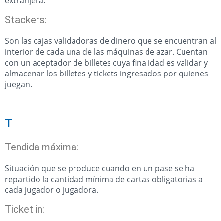
extranjera.
Stackers:
Son las cajas validadoras de dinero que se encuentran al
interior de cada una de las máquinas de azar. Cuentan
con un aceptador de billetes cuya finalidad es validar y
almacenar los billetes y tickets ingresados por quienes
juegan.
T
Tendida máxima:
Situación que se produce cuando en un pase se ha
repartido la cantidad mínima de cartas obligatorias a
cada jugador o jugadora.
Ticket in: