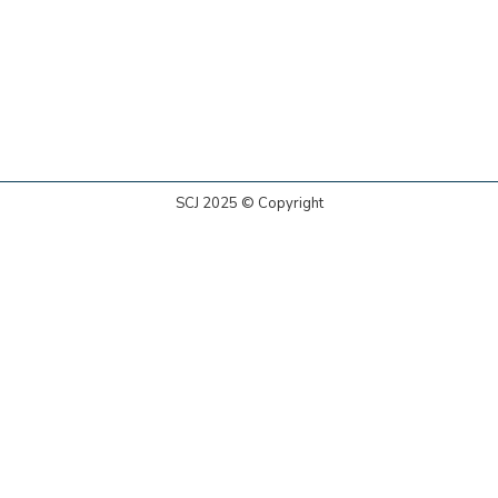
SCJ 2025 © Copyright