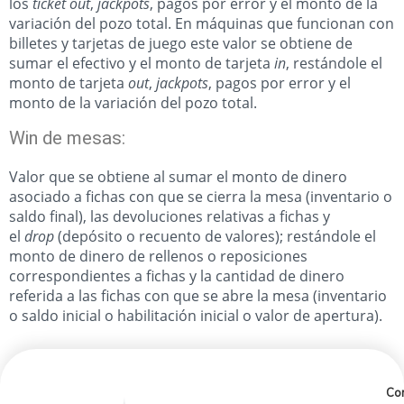
los
ticket out
,
jackpots
, pagos por error y el monto de la
variación del pozo total. En máquinas que funcionan con
billetes y tarjetas de juego este valor se obtiene de
sumar el efectivo y el monto de tarjeta
in
, restándole el
monto de tarjeta
out
,
jackpots
, pagos por error y el
monto de la variación del pozo total.
Win de mesas:
Valor que se obtiene al sumar el monto de dinero
asociado a fichas con que se cierra la mesa (inventario o
saldo final), las devoluciones relativas a fichas y
el
drop
(depósito o recuento de valores); restándole el
monto de dinero de rellenos o reposiciones
correspondientes a fichas y la cantidad de dinero
referida a las fichas con que se abre la mesa (inventario
o saldo inicial o habilitación inicial o valor de apertura).
Con