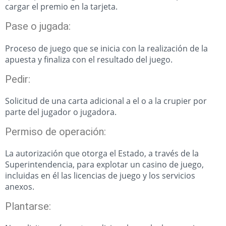
cargar el premio en la tarjeta.
Pase o jugada:
Proceso de juego que se inicia con la realización de la
apuesta y finaliza con el resultado del juego.
Pedir:
Solicitud de una carta adicional a el o a la crupier por
parte del jugador o jugadora.
Permiso de operación:
La autorización que otorga el Estado, a través de la
Superintendencia, para explotar un casino de juego,
incluidas en él las licencias de juego y los servicios
anexos.
Plantarse: