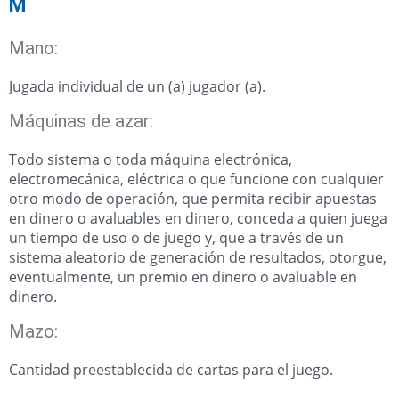
M
Mano:
Jugada individual de un (a) jugador (a).
Máquinas de azar:
Todo sistema o toda máquina electrónica,
electromecánica, eléctrica o que funcione con cualquier
otro modo de operación, que permita recibir apuestas
en dinero o avaluables en dinero, conceda a quien juega
un tiempo de uso o de juego y, que a través de un
sistema aleatorio de generación de resultados, otorgue,
eventualmente, un premio en dinero o avaluable en
dinero.
Mazo:
Cantidad preestablecida de cartas para el juego.