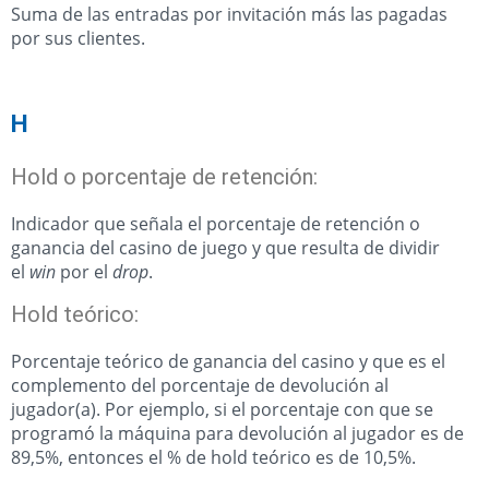
Suma de las entradas por invitación más las pagadas
por sus clientes.
H
Hold o porcentaje de retención:
Indicador que señala el porcentaje de retención o
ganancia del casino de juego y que resulta de dividir
el
win
por el
drop
.
Hold teórico:
Porcentaje teórico de ganancia del casino y que es el
complemento del porcentaje de devolución al
jugador(a). Por ejemplo, si el porcentaje con que se
programó la máquina para devolución al jugador es de
89,5%, entonces el % de hold teórico es de 10,5%.