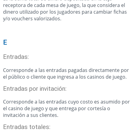
receptora de cada mesa de juego, la que considera el
dinero utilizado por los jugadores para cambiar fichas
y/o vouchers valorizados.
E
Entradas:
Corresponde a las entradas pagadas directamente por
el público o cliente que ingresa a los casinos de juego.
Entradas por invitación:
Corresponde a las entradas cuyo costo es asumido por
el casino de juego y que entrega por cortesía o
invitación a sus clientes.
Entradas totales: