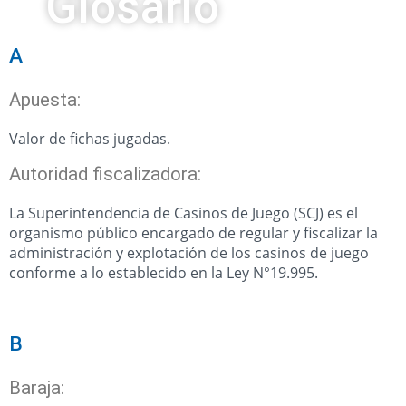
Glosario
A
Apuesta:
Valor de fichas jugadas.
Autoridad fiscalizadora:
La Superintendencia de Casinos de Juego (SCJ) es el
organismo público encargado de regular y fiscalizar la
administración y explotación de los casinos de juego
conforme a lo establecido en la Ley N°19.995.
B
Baraja: