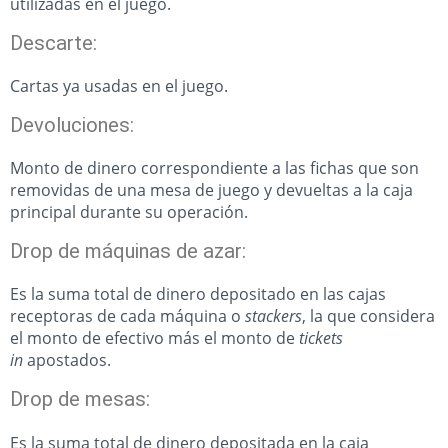
utilizadas en el juego.
Descarte:
Cartas ya usadas en el juego.
Devoluciones:
Monto de dinero correspondiente a las fichas que son
removidas de una mesa de juego y devueltas a la caja
principal durante su operación.
Drop de máquinas de azar:
Es la suma total de dinero depositado en las cajas
receptoras de cada máquina o
stackers
, la que considera
el monto de efectivo más el monto de
tickets
in
apostados.
Drop de mesas:
Es la suma total de dinero depositada en la caja