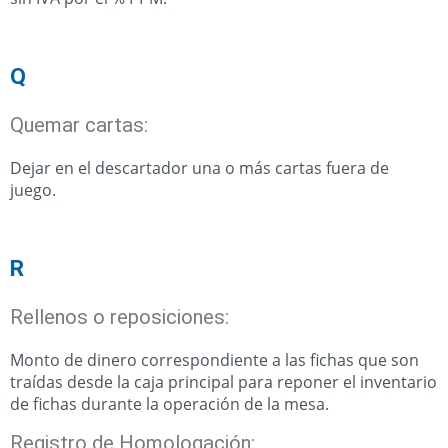
Q
Quemar cartas:
Dejar en el descartador una o más cartas fuera de
juego.
R
Rellenos o reposiciones:
Monto de dinero correspondiente a las fichas que son
traídas desde la caja principal para reponer el inventario
de fichas durante la operación de la mesa.
Registro de Homologación: