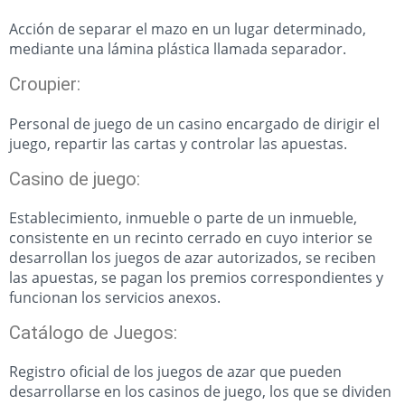
Acción de separar el mazo en un lugar determinado,
mediante una lámina plástica llamada separador.
Croupier:
Personal de juego de un casino encargado de dirigir el
juego, repartir las cartas y controlar las apuestas.
Casino de juego:
Establecimiento, inmueble o parte de un inmueble,
consistente en un recinto cerrado en cuyo interior se
desarrollan los juegos de azar autorizados, se reciben
las apuestas, se pagan los premios correspondientes y
funcionan los servicios anexos.
Catálogo de Juegos:
Registro oficial de los juegos de azar que pueden
desarrollarse en los casinos de juego, los que se dividen