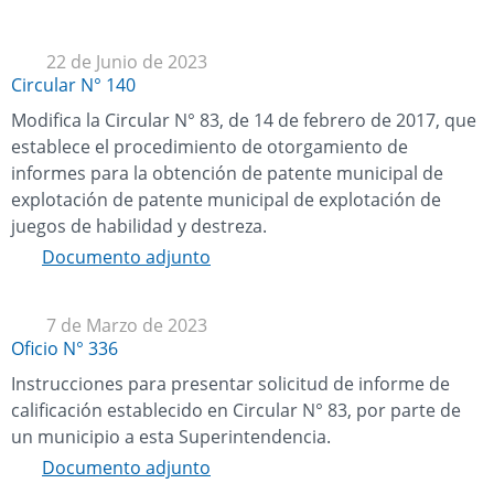
22 de Junio de 2023
Circular N° 140
Modifica la Circular N° 83, de 14 de febrero de 2017, que
establece el procedimiento de otorgamiento de
informes para la obtención de patente municipal de
explotación de patente municipal de explotación de
juegos de habilidad y destreza.
Documento adjunto
7 de Marzo de 2023
Oficio N° 336
Instrucciones para presentar solicitud de informe de
calificación establecido en Circular N° 83, por parte de
un municipio a esta Superintendencia.
Documento adjunto