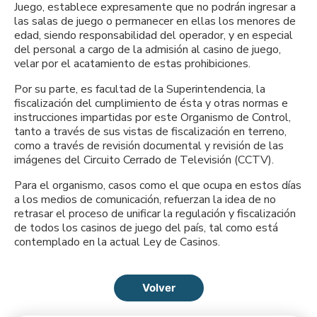
Juego, establece expresamente que no podrán ingresar a
las salas de juego o permanecer en ellas los menores de
edad, siendo responsabilidad del operador, y en especial
del personal a cargo de la admisión al casino de juego,
velar por el acatamiento de estas prohibiciones.
Por su parte, es facultad de la Superintendencia, la
fiscalización del cumplimiento de ésta y otras normas e
instrucciones impartidas por este Organismo de Control,
tanto a través de sus vistas de fiscalización en terreno,
como a través de revisión documental y revisión de las
imágenes del Circuito Cerrado de Televisión (CCTV).
Para el organismo, casos como el que ocupa en estos días
a los medios de comunicación, refuerzan la idea de no
retrasar el proceso de unificar la regulación y fiscalización
de todos los casinos de juego del país, tal como está
contemplado en la actual Ley de Casinos.
Volver