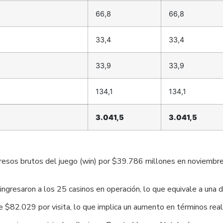
66,8
66,8
33,4
33,4
33,9
33,9
134,1
134,1
3.041,5
3.041,5
gresos brutos del juego (win) por $39.786 millones en noviembr
 ingresaron a los 25 casinos en operación, lo que equivale a u
e $82.029 por visita, lo que implica un aumento en términos r