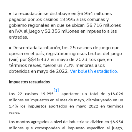
• La recaudación se distribuye en $6.954 millones
pagados por los casinos 19.995 a las comunas y
gobierno regionales en que se ubican, $6.716 millones
en IVA al juego y $2.356 millones en impuesto a las
entradas.
• Descontada la inflación, los 25 casinos de juego que
operan en el país, registraron ingresos brutos del juego
(win) por $$45.432 en mayo de 2023, los que, en
términos reales, fueron un 7,3% menores a los
obtenidos en mayo de 2022.
Ver boletín estadístico.
Impuestos recaudados
[1]
Los 22 casinos 19.995
aportaron un total de $16.026
millones en impuestos en el mes de mayo, disminuyendo en un
1,4% los impuestos aportados en mayo 2022 en términos
reales.
Los montos agregados a nivel de industria se dividen en $6.954
millones que corresponden al impuesto específico al juego,