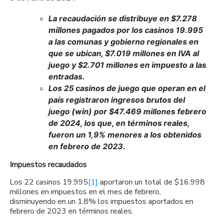
La recaudación se distribuye en $7.278
millones pagados por los casinos 19.995
a las comunas y gobierno regionales en
que se ubican, $7.019 millones en IVA al
juego y $2.701 millones en impuesto a las
entradas.
Los 25 casinos de juego que operan en el
país registraron ingresos brutos del
juego (win) por $47.469 millones febrero
de 2024, los que, en términos reales,
fueron un 1,9% menores a los obtenidos
en febrero de 2023.
Impuestos recaudados
Los 22 casinos 19.995
[1]
aportaron un total de $16.998
millones en impuestos en el mes de febrero,
disminuyendo en un 1,8% los impuestos aportados en
febrero de 2023 en términos reales.