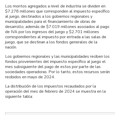
Los montos agregados a nivel de industria se dividen en
$7.278 millones que corresponden al impuesto específico
al juego, destinados a los gobiernos regionales y
municipalidades para el financiamiento de obras de
desarrollo, además de $7.019 millones asociados al pago
de IVA por los ingresos del juego y $2.701 millones
correspondientes al impuesto por entrada a las salas de
juego, que se destinan a los fondos generales de la
nación.
Los gobiernos regionales y las municipalidades reciben los
fondos provenientes del impuesto específico al juego el
mes subsiguiente del pago de estos por parte de las
sociedades operadoras. Por lo tanto, estos recursos serán
recibidos en mayo de 2024.
La distribución de los impuestos recaudados por la
operación del mes de febrero de 2024 se muestra en la
siguiente tabla: