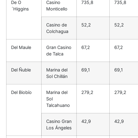
De O
Casino
735,8
735,8
´Higgins
Monticello
Casino de
52,2
52,2
Colchagua
Del Maule
Gran Casino
67,2
67,2
de Talca
Del Ñuble
Marina del
69,1
69,1
Sol Chillán
Del Biobío
Marina del
279,2
279,2
Sol
Talcahuano
Casino Gran
42,9
42,9
Los Ángeles