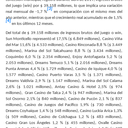
del juego (win) por $ 39.158 millones, lo que implica una variación
[3]
real mensual de -1,7 %
en comparación con el mismo mes del
año anterior, mientras que el crecimiento real acumulado es de 1,5%
[4]
en los últimos 12 meses.
Del total de $ 39.158 millones de ingresos brutos del juego o win,
Sun Monticello representó el 17,5% ($ 6.849 millones), Casino Viña
del Mar 11,6% ($ 4.533 millones), Casino Rinconada 8,8 % ($ 3.449
millones), Marina del Sol Talcahuano 8,8 % ($ 3.434 millones),
Coquimbo 6,0 % ($ 2.354 millones), Enjoy Antofagasta 5,2 % ($
2.053 millones), Dreams Temuco 5,1 % ($ 2.016 millones), Dreams
Punta Arenas 4,4 % ($ 1.729 millones), Casino de Iquique 4,0 % ($
1.577 millones), Casino Puerto Varas 3,5 % ($ 1.371 millones),
Dreams Valdivia 2,9 % ($ 1.147 millones), Marina del Sol Calama
2,6% ($ 1.021 millones), Antay Casino & Hotel 2,5% ($ 974
millones), Gran Casino de Talca 2,4 % ($ 947 millones), Marina del
Sol Osorno 2,1% ($ 840 millones), Casino de Pucón 2,1 % ($ 837
millones), Casino de Juegos del Pacífico 1,9% ($ 730 millones),
Dreams Coyhaique 1,4 % ($ 548 millones), Casino Luckia Arica 1,3%
($ 509 millones), Casino de Colchagua 1,2 % ($ 483 millones),
Casino Gran Los Ángeles 1,2 % ($ 455 millones), Ovalle Casino