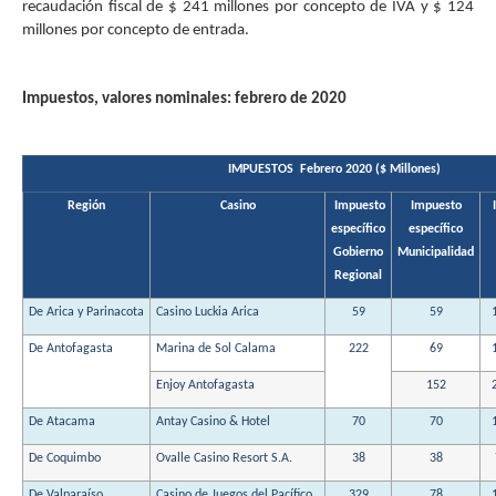
recaudación fiscal de $ 241 millones por concepto de IVA y $ 124
millones por concepto de entrada.
Impuestos, valores nominales: febrero de 2020
IMPUESTOS Febrero 2020 ($ Millones)
Región
Casino
Impuesto
Impuesto
específico
específico
Gobierno
Municipalidad
Regional
De Arica y Parinacota
Casino Luckia Arica
59
59
De Antofagasta
Marina de Sol Calama
222
69
Enjoy Antofagasta
152
De Atacama
Antay Casino & Hotel
70
70
De Coquimbo
Ovalle Casino Resort S.A.
38
38
De Valparaíso
Casino de Juegos del Pacífico
329
78