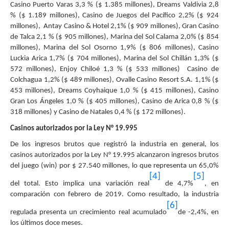
Casino Puerto Varas 3,3 % ($ 1.385 millones), Dreams Valdivia 2,8
% ($ 1.189 millones), Casino de Juegos del Pacífico 2,2% ($ 924
millones), Antay Casino & Hotel 2,1% ($ 909 millones), Gran Casino
de Talca 2,1 % ($ 905 millones), Marina del Sol Calama 2,0% ($ 854
millones), Marina del Sol Osorno 1,9% ($ 806 millones), Casino
Luckia Arica 1,7% ($ 704 millones), Marina del Sol Chillán 1,3% ($
572 millones), Enjoy Chiloé 1,3 % ($ 533 millones) Casino de
Colchagua 1,2% ($ 489 millones), Ovalle Casino Resort S.A. 1,1% ($
453 millones), Dreams Coyhaique 1,0 % ($ 415 millones), Casino
Gran Los Ángeles 1,0 % ($ 405 millones), Casino de Arica 0,8 % ($
318 millones) y Casino de Natales 0,4 % ($ 172 millones).
Casinos autorizados por la Ley N° 19.995
De los ingresos brutos que registró la industria en general, los
casinos autorizados por la Ley N° 19.995 alcanzaron ingresos brutos
del juego (win) por $ 27.540 millones, lo que representa un 65,0%
[4]
[5]
del total. Esto implica una variación real
de 4,7%
, en
comparación con febrero de 2019. Como resultado, la industria
[6]
regulada presenta un crecimiento real acumulado
de -2,4%, en
los últimos doce meses.