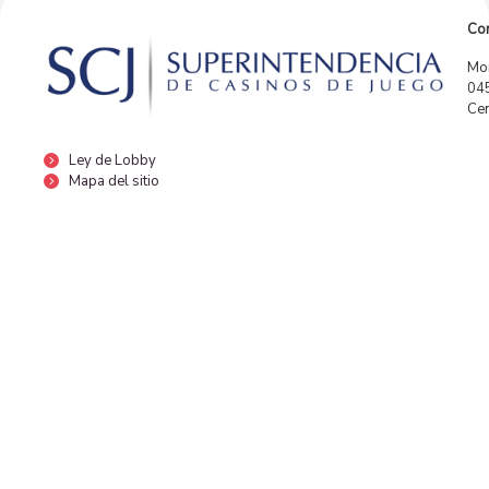
Con
Mor
04
Cen
Ley de Lobby
Mapa del sitio