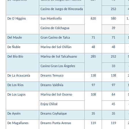
Casino de Juego de Rinconada
252
De O´Higgins
Sun Monticello
620
580
1
Casino de Colchagua
39
Del Maule
Gran Casino de Talca
71
71
De Ñuble
Marina del Sol Chillán
48
48
Del Bío Bío
Marina de Sol Talcahuano
285
252
Casino Gran Los Ángeles
33
De La Araucanía
Dreams Temuco
138
138
De Los Ríos
Dreams Valdivia
97
97
De Los Lagos
Marina del Sol Osorno
108
64
Enjoy Chiloé
45
De Aysén
Dreams Coyhaique
35
35
De Magallanes
Dreams Punta Arenas
119
119