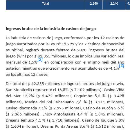
Total
2.240
2.240
4
Ingresos brutos de la industria de casinos de juego
La industria de casinos de juego, conformada por los 19 casinos de
juego autorizados por la Ley N° 19.995 y los 7 casinos de concesión
municipal, registró durante febrero de 2020, ingresos brutos del
juego (win) por $ 42.355 millones, lo que implica una variación real
[2]
mensual de 1,5%
en comparación con el mismo mes del año
[3]
anterior, mientras que el crecimiento real acumulado es de -4,1%
en los últimos 12 meses.
Del total de $ 42.355 millones de ingresos brutos del juego o win,
Sun Monticello representó el 16,8% ($ 7.102 millones), Casino Viña
del Mar 12,9% ($ 5.472 millones), Coquimbo 8,3 % ($ 3.498
millones), Marina del Sol Talcahuano 7,6 % ($ 3.211 millones),
Casino Rinconada 7,1% ($ 2.995 millones), Casino de Pucón 5,6 %
($ 2.366 millones), Enjoy Antofagasta 4,4 % ($ 1.845 millones),
Dreams Temuco 4,1 % ($ 1.718 millones), Casino de Iquique 3,8%
($ 1.604 millones), Dreams Punta Arenas 3,6 % ($ 1.512 millones),