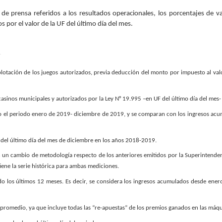
 prensa referidos a los resultados operacionales, los porcentajes de var
 por el valor de la UF del último día del mes.
xplotación de los juegos autorizados, previa deducción del monto por impuesto al val
casinos municipales y autorizados por la Ley N° 19.995 –en UF del último día del mes
 el periodo enero de 2019- diciembre de 2019, y se comparan con los ingresos acu
 del último día del mes de diciembre en los años 2018-2019.
 cambio de metodología respecto de los anteriores emitidos por la Superintendencia
ene la serie histórica para ambas mediciones.
o los últimos 12 meses. Es decir, se considera los ingresos acumulados desde en
o promedio, ya que incluye todas las “re-apuestas” de los premios ganados en las máqu