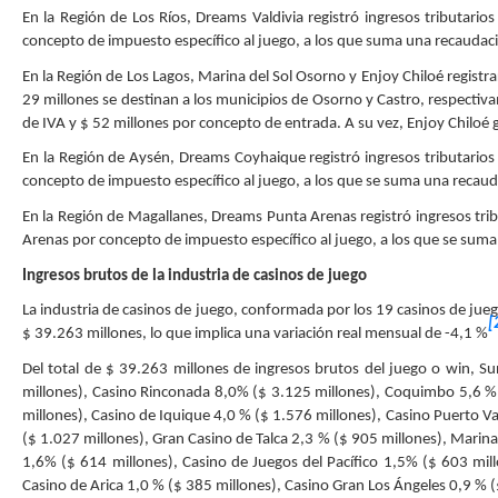
En la Región de Los Ríos, Dreams Valdivia registró ingresos tributario
concepto de impuesto específico al juego, a los que suma una recaudaci
En la Región de Los Lagos, Marina del Sol Osorno y Enjoy Chiloé registra
29 millones se destinan a los municipios de Osorno y Castro, respectiv
de IVA y $ 52 millones por concepto de entrada. A su vez, Enjoy Chiloé
En la Región de Aysén, Dreams Coyhaique registró ingresos tributarios 
concepto de impuesto específico al juego, a los que se suma una recaud
En la Región de Magallanes, Dreams Punta Arenas registró ingresos trib
Arenas por concepto de impuesto específico al juego, a los que se suma
Ingresos brutos de la industria de casinos de juego
La industria de casinos de juego, conformada por los 19 casinos de jueg
[
$ 39.263 millones, lo que implica una variación real mensual de -4,1 %
Del total de $ 39.263 millones de ingresos brutos del juego o win, S
millones), Casino Rinconada 8,0% ($ 3.125 millones), Coquimbo 5,6 %
millones), Casino de Iquique 4,0 % ($ 1.576 millones), Casino Puerto V
($ 1.027 millones), Gran Casino de Talca 2,3 % ($ 905 millones), Marin
1,6% ($ 614 millones), Casino de Juegos del Pacífico 1,5% ($ 603 mil
Casino de Arica 1,0 % ($ 385 millones), Casino Gran Los Ángeles 0,9 % (