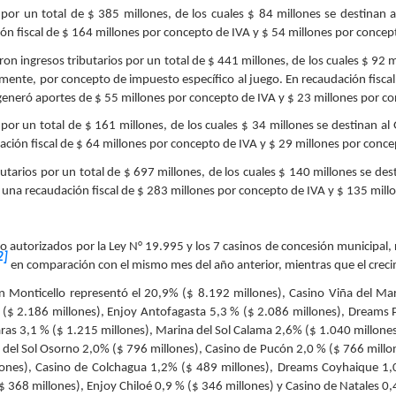
s por un total de $ 385 millones, de los cuales $ 84 millones se destinan 
ón fiscal de $ 164 millones por concepto de IVA y $ 54 millones por concep
ron ingresos tributarios por un total de $ 441 millones, de los cuales $ 92 
amente, por concepto de impuesto específico al juego. En recaudación fisc
 generó aportes de $ 55 millones por concepto de IVA y $ 23 millones por c
por un total de $ 161 millones, de los cuales $ 34 millones se destinan a
ación fiscal de $ 64 millones por concepto de IVA y $ 29 millones por conc
utarios por un total de
$ 697 millones, de los cuales $ 140 millones se des
 una recaudación fiscal de $ 283 millones por concepto de IVA y $ 135 mill
o autorizados por la Ley N° 19.995 y los 7 casinos de concesión municipal,
2]
en comparación con el mismo mes del año anterior, mientras que el crec
un Monticello representó el 20,9% ($ 8.192 millones), Casino Viña del M
 ($ 2.186 millones), Enjoy Antofagasta 5,3 % ($ 2.086 millones), Dreams
aras 3,1 % ($ 1.215 millones), Marina del Sol Calama 2,6% ($ 1.040 millone
a del Sol Osorno 2,0% ($ 796 millones), Casino de Pucón 2,0 % ($ 766 millo
lones), Casino de Colchagua 1,2% ($ 489 millones), Dreams Coyhaique 1,0
$ 368 millones), Enjoy Chiloé 0,9 % ($ 346 millones) y Casino de Natales 0,