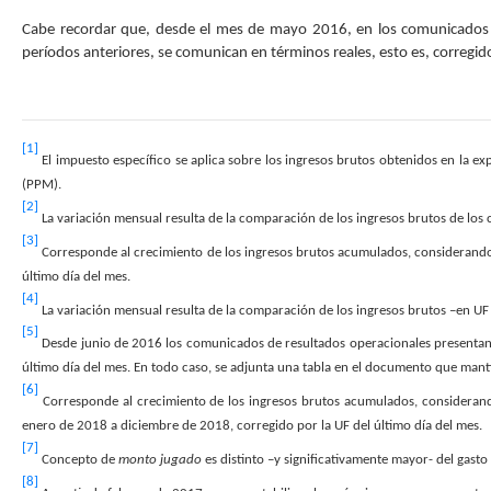
Cabe recordar que, desde el mes de mayo 2016, en los comunicados de
períodos anteriores, se comunican en términos reales, esto es, corregidos
[1]
El impuesto específico se aplica sobre los ingresos brutos obtenidos en la e
(PPM).
[2]
La variación mensual resulta de la comparación de los ingresos brutos de los 
[3]
Corresponde al crecimiento de los ingresos brutos acumulados, considerando
último día del mes.
[4]
La variación mensual resulta de la comparación de los ingresos brutos –en UF
[5]
Desde junio de 2016 los comunicados de resultados operacionales presentan un
último día del mes. En todo caso, se adjunta una tabla en el documento que manti
[6]
Corresponde al crecimiento de los ingresos brutos acumulados, considerand
enero de 2018 a diciembre de 2018, corregido por la UF del último día del mes.
[7]
Concepto de
monto jugado
es distinto –y significativamente mayor- del gast
[8]