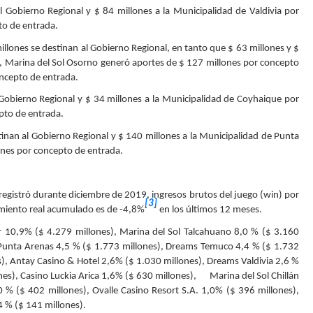
al Gobierno Regional y $ 84 millones a la Municipalidad de Valdivia por
to de entrada.
millones se destinan al Gobierno Regional, en tanto que $ 63 millones y $
al, Marina del Sol Osorno generó aportes de $ 127 millones por concepto
oncepto de entrada.
l Gobierno Regional y $ 34 millones a la Municipalidad de Coyhaique por
epto de entrada.
tinan al Gobierno Regional y $ 140 millones a la Municipalidad de Punta
ones por concepto de entrada.
 registró durante diciembre de 2019, ingresos brutos del juego (win) por
[3]
imiento real acumulado es de -4,8%
en los últimos 12 meses.
ar 10,9% ($ 4.279 millones), Marina del Sol Talcahuano 8,0 % ($ 3.160
 Punta Arenas 4,5 % ($ 1.773 millones), Dreams Temuco 4,4 % ($ 1.732
s), Antay Casino & Hotel 2,6% ($ 1.030 millones), Dreams Valdivia 2,6 %
nes), Casino Luckia Arica 1,6% ($ 630 millones), Marina del Sol Chillán
 % ($ 402 millones), Ovalle Casino Resort S.A. 1,0% ($ 396 millones),
4 % ($ 141 millones).