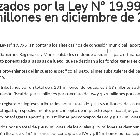
izados por la Ley N° 19.
millones en diciembre de
Ley N° 19.995 -sin contar a los siete casinos de concesión municipal- apor
[1]
s Gobiernos Regionales y Municipalidades en donde operan
para el financ
o por entrada a las salas de juego, que se destinan a los fondos generales d
s provenientes del impuesto específico al juego, al mes subsiguiente del p
20.
s tributarios por un total de $ 281 millones, de los cuales $ 53 millones se 
dación fiscal de $ 101 millones por concepto de IVA y $ 75 millones por co
registraron ingresos tributarios por un total de $ 1.196 millones, de los c
tofagasta, respectivamente, por concepto de impuesto específico al juego. 
joy Antofagasta aportó $ 333 millones por concepto de IVA y $ 123 millone
rios por un total de $ 405 millones, de los cuales $ 79 millones se destina
ón fiscal de $ 165 millones por concepto de IVA y $ 82 millones por concep