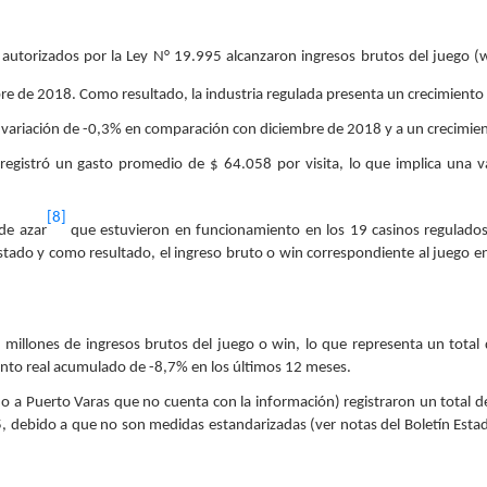
os autorizados por la Ley N° 19.995 alcanzaron ingresos brutos del juego 
re de 2018. Como resultado, la industria regulada presenta un crecimiento
na variación de -0,3% en comparación con diciembre de 2018 y a un crecimi
e registró un gasto promedio de $ 64.058 por visita, lo que implica una 
.
[8]
de azar
que estuvieron en funcionamiento en los 19 casinos regulados
ostado y como resultado, el ingreso bruto o win correspondiente al juego e
millones de ingresos brutos del juego o win, lo que representa un total de 
nto real acumulado de -8,7% en los últimos 12 meses.
do a Puerto Varas que no cuenta con la información) registraron un total d
5, debido a que no son medidas estandarizadas (ver notas del Boletín Estadís