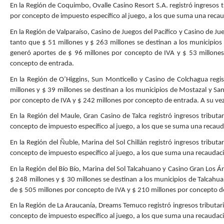
En la Región de Coquimbo, Ovalle Casino Resort S.A. registró ingresos t
por concepto de impuesto específico al juego, a los que suma una recau
En la Región de Valparaíso, Casino de Juegos del Pacífico y Casino de Ju
tanto que $ 51 millones y $ 263 millones se destinan a los municipios
generó aportes de $ 96 millones por concepto de IVA y $ 53 millone
concepto de entrada.
En la Región de O’Higgins, Sun Monticello y Casino de Colchagua regis
millones y $ 39 millones se destinan a los municipios de Mostazal y Sa
por concepto de IVA y $ 242 millones por concepto de entrada. A su ve
En la Región del Maule, Gran Casino de Talca registró ingresos tributa
concepto de impuesto específico al juego, a los que se suma una recaud
En la Región del Ñuble, Marina del Sol Chillán registró ingresos tribut
concepto de impuesto específico al juego, a los que suma una recaudaci
En la Región del Bío Bío, Marina del Sol Talcahuano y Casino Gran Los Án
$ 248 millones y $ 30 millones se destinan a los municipios de Talcahu
de $ 505 millones por concepto de IVA y $ 210 millones por concepto de
En la Región de La Araucanía, Dreams Temuco registró ingresos tributari
concepto de impuesto específico al juego, a los que suma una recaudaci