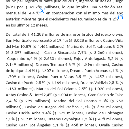
municipal, registró durante julio de 2019, ingresos brutos del juego
(win) por $ 41.283 millones, lo que implica una variación real
[3]
mensual de -4,4 %
en comparación con el mismo mes del año
[4]
anterior, mientras que el crecimiento real acumulado es de -1,2%
en los últimos 12 meses.
Del total de $ 41.283 millones de ingresos brutos del juego o win,
Sun Monticello representó el 19,4% ($ 8.028 millones), Casino Viña
del Mar 10,8% ($ 4.461 millones), Marina del Sol Talcahuano 8,2 %
($ 3.397 millones), Casino Rinconada 7,9% ($ 3.260 millones),
Coquimbo 6,4 % ($ 2.630 millones), Enjoy Antofagasta 5,2 % ($
2.149 millones), Dreams Temuco 4,6 % ($ 1.896 millones), Casino
de Iquique 4,4 % ($ 1.807 millones), Dreams Punta Arenas 4,1 % ($
1.709 millones), Casino Puerto Varas 3,5 % ($ 1.457 millones),
Casino de Pucón 2,8 % ($ 1.169 millones), Dreams Valdivia 2,8 % ($
1.163 millones), Marina del Sol Calama 2,5% ($ 1.020 millones),
Antay Casino & Hotel 2,4% ($ 1.004 millones), Gran Casino de Talca
2,4 % ($ 995 millones), Marina del Sol Osorno 2,3% ($ 953
millones), Casino de Juegos del Pacífico 1,7% ($ 693 millones),
Casino Luckia Arica 1,4% ($ 572 millones), Casino de Colchagua
1,3% ($ 539 millones), Dreams Coyhaique 1,2 % ($ 498 millones),
Casino Gran Los Ángeles 1,1 % ($ 468 millones), Ovalle Casino