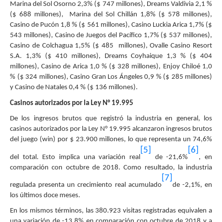
Marina del Sol Osorno 2,3% ($ 747 millones), Dreams Valdivia 2,1 %
($ 688 millones), Marina del Sol Chillán 1,8% ($ 578 millones),
Casino de Pucón 1,8 % ($ 561 millones), Casino Luckia Arica 1,7% ($
543 millones), Casino de Juegos del Pacífico 1,7% ($ 537 millones),
Casino de Colchagua 1,5% ($ 485 millones), Ovalle Casino Resort
S.A. 1,3% ($ 410 millones), Dreams Coyhaique 1,3 % ($ 404
millones), Casino de Arica 1,0 % ($ 328 millones), Enjoy Chiloé 1,0
% ($ 324 millones), Casino Gran Los Ángeles 0,9 % ($ 285 millones)
y Casino de Natales 0,4 % ($ 136 millones).
Casinos autorizados por la Ley N° 19.995
De los ingresos brutos que registró la industria en general, los
casinos autorizados por la Ley N° 19.995 alcanzaron ingresos brutos
del juego (win) por $ 23.900 millones, lo que representa un 74,6%
[5]
[6]
del total. Esto implica una variación real
de -21,6%
, en
comparación con octubre de 2018. Como resultado, la industria
[7]
regulada presenta un crecimiento real acumulado
de -2,1%, en
los últimos doce meses.
En los mismos términos, las 380.923 visitas registradas equivalen a
una variación de -13,8% en comparación con octubre de 2018 y a