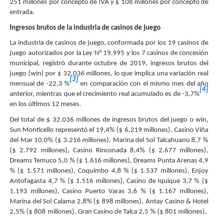
251 millones por concepto de IVA y $ 108 millones por concepto de
entrada.
Ingresos brutos de la industria de casinos de juego
La industria de casinos de juego, conformada por los 19 casinos de
juego autorizados por la Ley N° 19.995 y los 7 casinos de concesión
municipal, registró durante octubre de 2019, ingresos brutos del
juego (win) por $ 32.036 millones, lo que implica una variación real
[3]
mensual de -22,3 %
en comparación con el mismo mes del año
[4]
anterior, mientras que el crecimiento real acumulado es de -3,7%
en los últimos 12 meses.
Del total de $ 32.036 millones de ingresos brutos del juego o win,
Sun Monticello representó el 19,4% ($ 6.219 millones), Casino Viña
del Mar 10,0% ($ 3.216 millones), Marina del Sol Talcahuano 8,7 %
($ 2.792 millones), Casino Rinconada 8,4% ($ 2.677 millones),
Dreams Temuco 5,0 % ($ 1.616 millones), Dreams Punta Arenas 4,9
% ($ 1.571 millones), Coquimbo 4,8 % ($ 1.537 millones), Enjoy
Antofagasta 4,7 % ($ 1.516 millones), Casino de Iquique 3,7 % ($
1.193 millones), Casino Puerto Varas 3,6 % ($ 1.167 millones),
Marina del Sol Calama 2,8% ($ 898 millones), Antay Casino & Hotel
2,5% ($ 808 millones), Gran Casino de Talca 2,5 % ($ 801 millones),