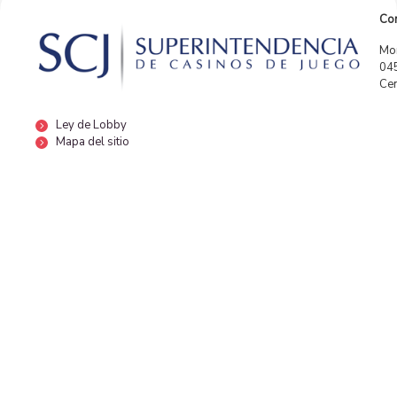
Con
Mor
04
Cen
Ley de Lobby
Mapa del sitio