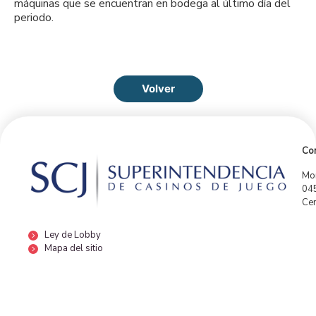
máquinas que se encuentran en bodega al último día del
periodo.
Volver
Con
Mor
04
Cen
Ley de Lobby
Mapa del sitio