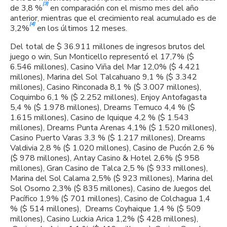
[3]
de 3,8 %
en comparación con el mismo mes del año
anterior, mientras que el crecimiento real acumulado es de
[4]
3,2%
en los últimos 12 meses.
Del total de $ 36.911 millones de ingresos brutos del
juego o win, Sun Monticello representó el 17,7% ($
6.546 millones), Casino Viña del Mar 12,0% ($ 4.421
millones), Marina del Sol Talcahuano 9,1 % ($ 3.342
millones), Casino Rinconada 8,1 % ($ 3.007 millones),
Coquimbo 6,1 % ($ 2.252 millones), Enjoy Antofagasta
5,4 % ($ 1.978 millones), Dreams Temuco 4,4 % ($
1.615 millones), Casino de Iquique 4,2 % ($ 1.543
millones), Dreams Punta Arenas 4,1% ($ 1.520 millones),
Casino Puerto Varas 3,3 % ($ 1.217 millones), Dreams
Valdivia 2,8 % ($ 1.020 millones), Casino de Pucón 2,6 %
($ 978 millones), Antay Casino & Hotel 2,6% ($ 958
millones), Gran Casino de Talca 2,5 % ($ 933 millones),
Marina del Sol Calama 2,5% ($ 923 millones), Marina del
Sol Osorno 2,3% ($ 835 millones), Casino de Juegos del
Pacífico 1,9% ($ 701 millones), Casino de Colchagua 1,4
% ($ 514 millones), Dreams Coyhaique 1,4 % ($ 509
millones), Casino Luckia Arica 1,2% ($ 428 millones),