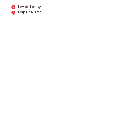
Ley de Lobby
Mapa del sitio