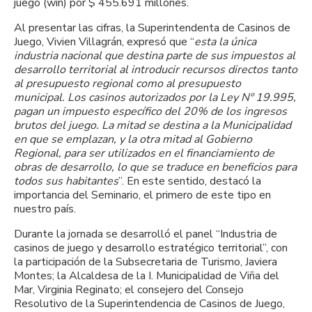
juego (win) por $ 455.691 millones.
Al presentar las cifras, la Superintendenta de Casinos de
Juego, Vivien Villagrán, expresó que “
esta la única
industria nacional que destina parte de sus impuestos al
desarrollo territorial al introducir recursos directos tanto
al presupuesto regional como al presupuesto
municipal.
Los casinos autorizados por la Ley Nº 19.995,
pagan un impuesto específico del 20% de los ingresos
brutos del juego. La mitad se destina a la Municipalidad
en que se emplazan, y la otra mitad al Gobierno
Regional, para ser utilizados en el financiamiento de
obras de desarrollo, lo que se traduce en beneficios para
todos sus habitantes
”. En este sentido, destacó la
importancia del Seminario, el primero de este tipo en
nuestro país.
Durante la jornada se desarrolló el panel “Industria de
casinos de juego y desarrollo estratégico territorial”, con
la participación de la Subsecretaria de Turismo, Javiera
Montes; la Alcaldesa de la I. Municipalidad de Viña del
Mar, Virginia Reginato; el consejero del Consejo
Resolutivo de la Superintendencia de Casinos de Juego,