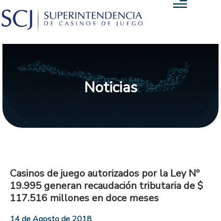
Noticias
Casinos de juego autorizados por la Ley Nº
19.995 generan recaudación tributaria de $
117.516 millones en doce meses
14 de Agosto de 2018