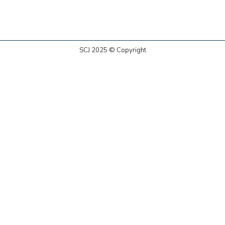
SCJ 2025 © Copyright