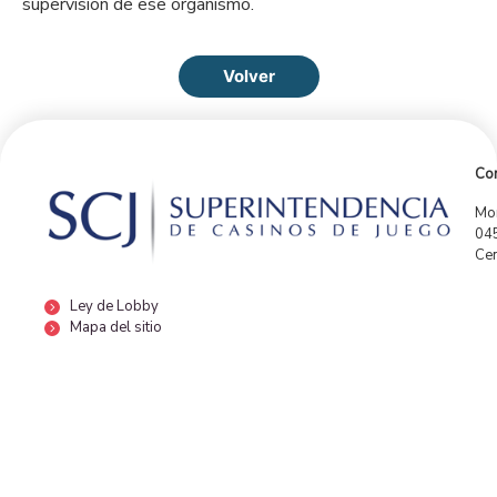
supervisión de ese organismo.
Volver
Con
Mor
04
Cen
Ley de Lobby
Mapa del sitio